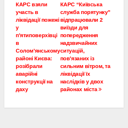
КАРС взяли
КАРС “Київська
записів
участь в
служба порятунку”
ліквідації пожежі
відпрацювали 2
у
виїзди для
п’ятиповерхівці
попередження
в
надзвичайних
Солом’янському
ситуацій,
районі Києва:
пов’язаних із
розібрали
сильним вітром, та
аварійні
ліквідації їх
конструкції на
наслідків у двох
даху
районах міста