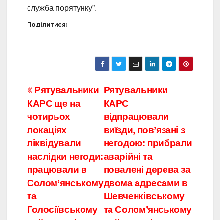
служба порятунку”.
Поділитися:
Навігація
Рятувальники
Рятувальники
КАРС ще на
КАРС
записів
чотирьох
відпрацювали
локаціях
виїзди, пов’язані з
ліквідували
негодою: прибрали
наслідки негоди:
аварійні та
працювали в
повалені дерева за
Солом’янському
двома адресами в
та
Шевченківському
Голосіївському
та Солом’янському