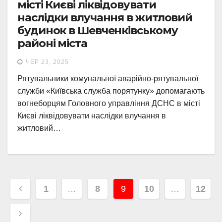
місті Києві ліквідовувати
наслідки влучання в житловий
будинок в Шевченківському
районі міста
ЧЕР 23, 2025
Рятувальники комунальної аварійно-рятувальної
служби «Київська служба порятунку» допомагають
вогнеборцям Головного управління ДСНС в місті
Києві ліквідовувати наслідки влучання в
житловий…
Навігація
1
…
8
9
10
…
12
записів