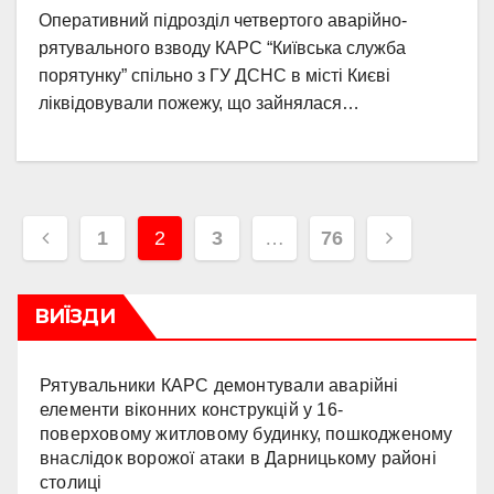
Оперативний підрозділ четвертого аварійно-
рятувального взводу КАРС “Київська служба
порятунку” спільно з ГУ ДСНС в місті Києві
ліквідовували пожежу, що зайнялася…
Навігація
1
2
3
…
76
записів
ВИЇЗДИ
Рятувальники КАРС демонтували аварійні
елементи віконних конструкцій у 16-
поверховому житловому будинку, пошкодженому
внаслідок ворожої атаки в Дарницькому районі
столиці