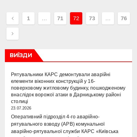
Навігація
1
…
71
72
73
…
76
записів
ВИЇЗДИ
Рятувальники КАРС демонтували аварійні
елементи віконних конструкцій у 16-
поверховому житловому будинку, пошкодженому
внаслідок ворожої атаки в Дарницькому районі
столиці
23.07.2026
Оперативний підрозділ 4-го аварійно-
рятувального взводу (АРВ) комунальної
аварійно-рятувальної служби КАРС «Київська