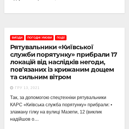
ВИЇЗДИ
ПОГОДНІ УМОВИ
ПОДІЇ
Рятувальники «Київської
служби порятунку» прибрали 17
локацій від наслідків негоди,
пов’язаних із крижаним дощем
та сильним вітром
ГРУ 13, 2021
Так, за допомогою спецтехніки рятувальники
КАРС «Київська служба порятунку» прибрали: •
зламану гілку на вулиці Мазепи, 12 (виклик
надійшов о…